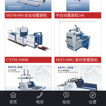
SKFM-800 全自动覆膜机
半自动覆膜机540
CYFM-1080B
SKFJ-500G 卷对卷覆膜机




首页
电话
短信
位置
SKFQ-540
SKFC-1600